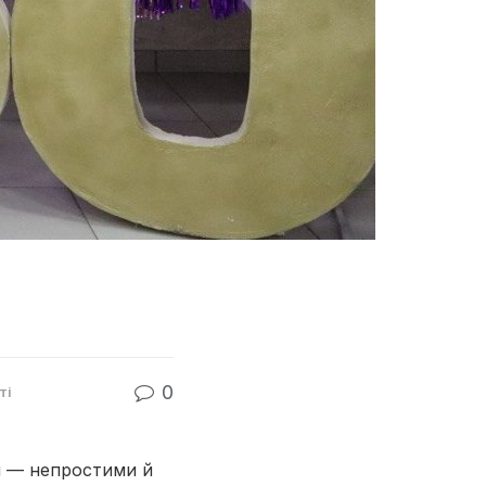
0
ті
ми — непростими й