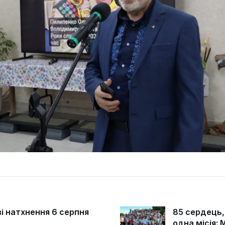
і натхнення 6 серпня
85 сердець,
одна місія: