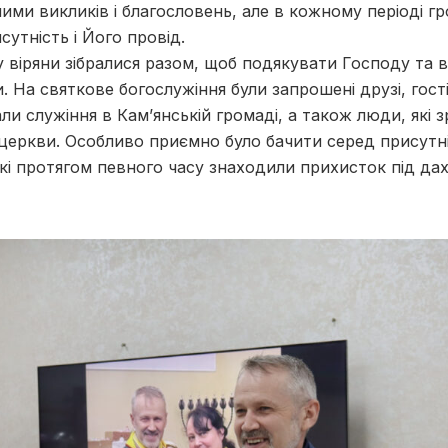
ими викликів і благословень, але в кожному періоді г
утність і Його провід.
у віряни зібралися разом, щоб подякувати Господу та 
На святкове богослужіння були запрошені друзі, гості,
али служіння в Кам’янській громаді, а також люди, які
церкви. Особливо приємно було бачити серед присутн
які протягом певного часу знаходили прихисток під да