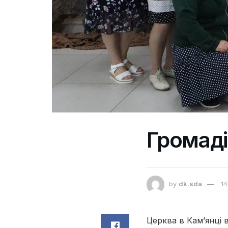
Громаді
by
dk.sda
14
Церква в Кам’янці 