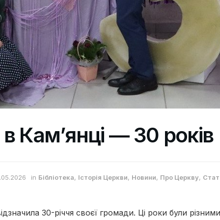
 в Кам’янці — 30 років
.05.2026
in
Бібліотека
,
Історія Церкви
,
Новини
,
Про Церкву
,
Стат
відзначила 30-річчя своєї громади. Ці роки були різни