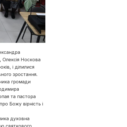
лександра
 Олексія Носкова
ків, і ділилися
вного зростання.
вника громади
лодимира
опая та пастора
ро Божу вірність і
лика духовна
ою святкового