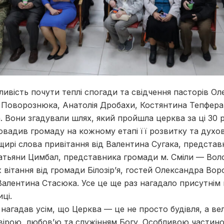
ивість почути теплі спогади та свідчення пасторів О
 Поворознюка, Анатолія Дробахи, Костянтина Тепфера,
 Вони згадували шлях, який пройшла церква за ці 30 ро
овадив громаду на кожному етапі її розвитку та духо
ирі слова привітання від Валентина Сугака, предста
атьяни Цимбал, представника громади м. Сміли — Во
 вітання від громади Білозір’я, гостей Олександра Вор
алентина Стасюка. Усе це ще раз нагадало присутнім п
ці.
нагадав усім, що Церква — це не просто будівля, а ве
вірою, любов’ю та служінням Богу. Особливою частин