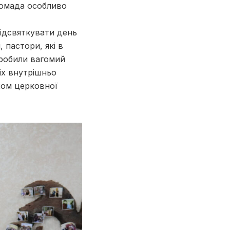
ромада особливо
відсвяткувати день
 пастори, які в
 зробили вагомий
іх внутрішньо
хом церковної