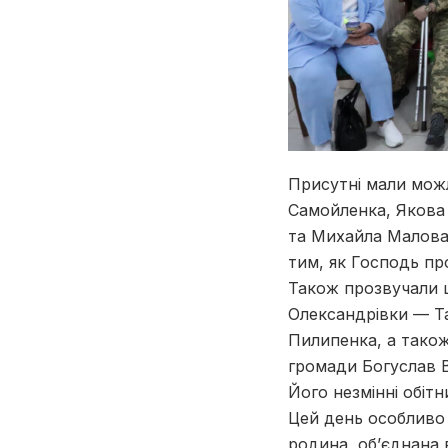
Присутні мали можл
Самойленка, Якова
та Михайла Малова.
тим, як Господь пр
Також прозвучали щ
Олександрівки — Т
Пилипенка, а також
громади Богуслав В
Його незмінні обітни
Цей день особливо 
родина, об’єднана 