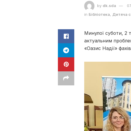
by
dk.sda
07
in
Бібліотека
,
Дитяча с
Минулої суботи, 2 
актуальним проблем
«Оазис Надії» фахі