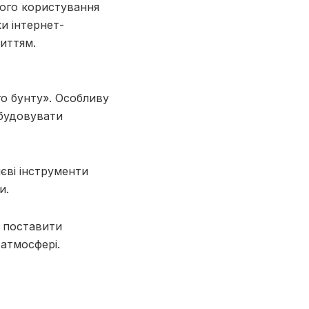
ного користування
ки інтернет-
життям.
о бунту». Особливу
ибудовувати
єві інструменти
и.
у поставити
 атмосфері.