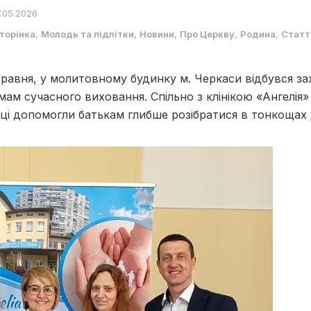
.05.2026
торінка
,
Молодь та підлітки
,
Новини
,
Про Церкву
,
Родина
,
Статт
травня, у молитовному будинку м. Черкаси відбувся за
ам сучасного виховання. Спільно з клінікою «Ангелія» 
вці допомогли батькам глибше розібратися в тонкощах д