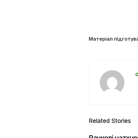
Матеріал підготув
Related Stories
Ранкові натхне