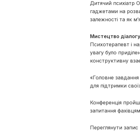
Дитячий психіатр О
гаджетами на розви
залежності та як м
Мистецтво діалогу 
Психотерапевт і на
увагу було приділе
конструктивну взає
«Головне завдання 
для підтримки свої
Конференція пройшл
запитання фахівцям
Переглянути запис 